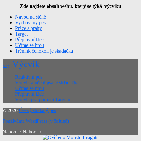
Zde najdete obsah webu, který se týká výcviku
Návod na štěně
Vychovaný pes
Práce s prahy
Target
Přepravní klec
Učíme se hrou
Trénink čehokoli je skádačka
Výcvik
Blog
Reaktivní pes
Výcvik a učení psa je skládačka
Učíme se hrou
Přepravní klec
Výcvik psa pomocí Targetu
© 2026
Český strakatý pes
Používáme WordPress (v češtině)
Nahoru
↑
Nahoru
↑