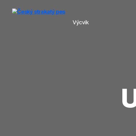
Výcvik
Český
strakatý
pes
U