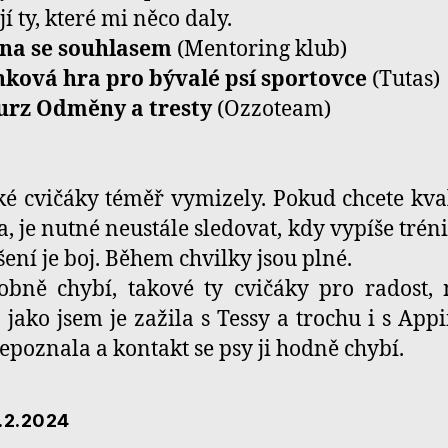
í ty, které mi něco daly.
ina se souhlasem
(Mentoring klub)
nková hra pro bývalé psí sportovce
(Tutas)
urz Odměny a tresty
(Ozzoteam)
ké cvičáky téměř vymizely. Pokud chcete kva
a, je nutné neustále sledovat, kdy vypíše trén
šení je boj. Během chvilky jsou plné.
bně chybí, takové ty cvičáky pro radost,
 jako jsem je zažila s Tessy a trochu i s Appii
nepoznala a kontakt se psy ji hodně chybí.
.2.2024