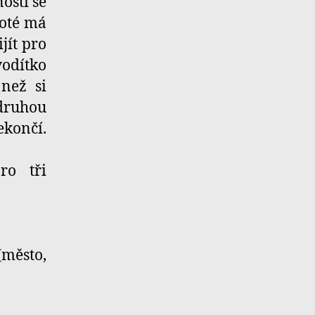
osti se
Poté má
jít pro
odítko
než si
druhou
končí.
ro tři
(město,