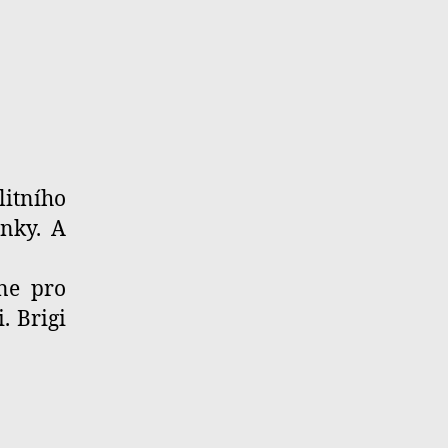
litního
inky. A
 ne pro
. Brigi