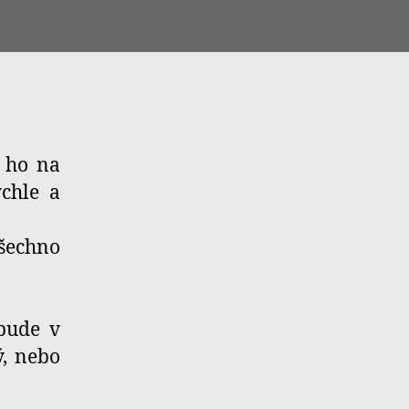
t ho na
ychle a
všechno
 bude v
ý, nebo