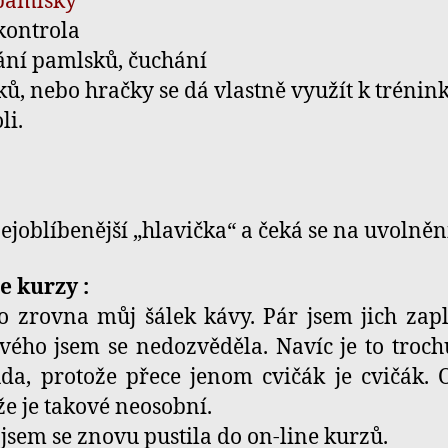
pamlsky
kontrola
ání pamlsků, čuchání
ů, nebo hračky se dá vlastně využít k trénin
li.
ejoblíbenější „hlavička“ a čeká se na uvolněn
e kurzy :
o zrovna můj šálek kávy. Pár jsem jich zapl
vého jsem se nedozvěděla. Navíc je to troch
a, protože přece jenom cvičák je cvičák. 
 že je takové neosobní.
 jsem se znovu pustila do on-line kurzů.