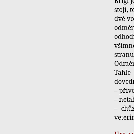
Brigi 
stojí,
dvě vo
odměn
odhod
všimn
stran
Odměn
Tahle
dovedn
– přiv
– neta
– chůz
veteri