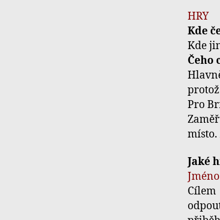
HRY
Kde č
Kde ji
Čeho 
Hlavně
protož
Pro Br
Zaměřu
místo.
Jaké 
Jméno 
Cílem
odpout