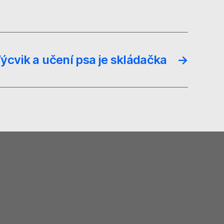
ýcvik a učení psa je skládačka
→