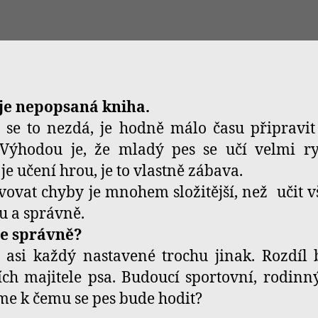
 je nepopsaná kniha.
 se to nezdá, je hodně málo času připravi
 Výhodou je, že mladý pes se učí velmi r
je učení hrou, je to vlastně zábava.
ovat chyby je mnohem složitější, než učit 
 a správně.
je správně?
asi každý nastavené trochu jinak. Rozdíl
ch majitele psa. Budoucí sportovní, rodinn
e k čemu se pes bude hodit?