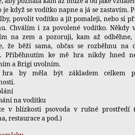
je, aby poznala kam až může a od jaké vzdálen
 to je když se vodítko napne a já se zastavím. 
lby, povolit vodítko a jít pomaleji, nebo si při
u. Chválím i za povolené vodítko. Někdy v
ím na zem a pozoruji, kam až odběhne, 
e, že běží sama, občas se rozběhnu na 
u. Přiběhnutím ke mě hra nikdy hned ne
ím a Brigi uvolním.
 hra by měla být základem celkem p
osti.
olání
hání na vodítku
e v blízkosti psovoda v rušné prostředí 
na, restaurace a pod.)