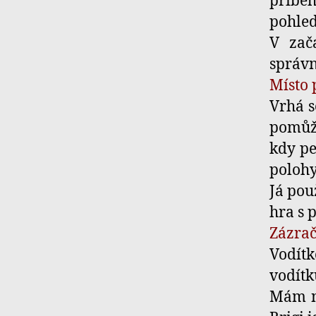
přiběh
pohled
V zač
správn
Místo
Vrhá s
pomůž
kdy pe
polohy
Já pou
hra s 
Zázrač
Vodít
vodítk
Mám ně