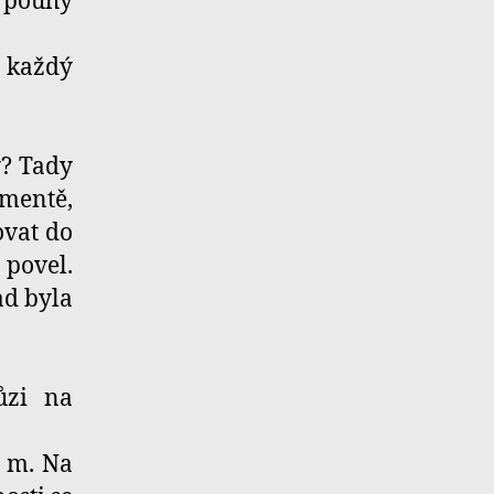
i pouhý
 každý
y? Tady
mentě,
ovat do
 povel.
ad byla
ůzi na
8 m. Na