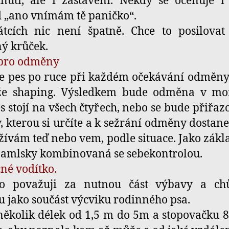
nutí, ale i zastavení. Někdy se oceňuje 
 „ano vnímám tě paničko“.
átcích nic není špatně. Chce to posilovat
ý krůček.
 pro odměny
e pes po ruce při každém očekávání odměn
e shaping. Výsledkem bude odměna v mo
s stojí na všech čtyřech, nebo se bude přiřaz
, kterou si určíte a k sežrání odměny dostane
žívám teď nebo vem, podle situace. Jako zákl
pamlsky kombinovaná se sebekontrolou.
né vodítko.
ko považuji za nutnou část výbavy a ch
u jako součást výcviku rodinného psa.
kolik délek od 1,5 m do 5m a stopovačku 