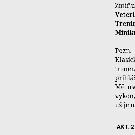
Zmiňuj
Veter
Treni
Minik
Pozn.
Klasic
trenér
přihlá
Mě oso
výkon,
už je 
AKT. 2