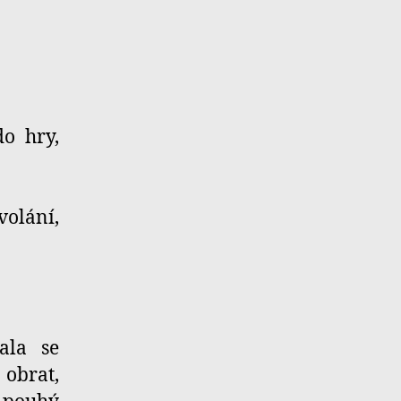
do hry,
volání,
ala se
 obrat,