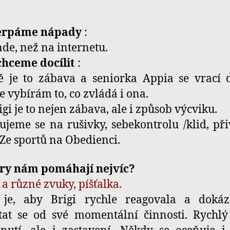
erpáme nápady
:
nde, než na internetu.
chceme docílit
:
 je to zábava a seniorka Appia se vrací 
e vybírám to, co zvládá i ona.
igi je to nejen zábava, ale i způsob výcviku.
jeme se na rušivky, sebekontrolu /klid, při
 Ze sportů na Obedienci.
hry nám pomáhají nejvíc?
a různé zvuky, píšťalka.
 je, aby Brigi rychle reagovala a dokáz
at se od své momentální činnosti. Rychlý