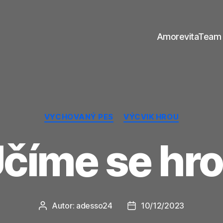
AmorevitaTeam
Rubriky
VYCHOVANÝ PES
VÝCVIK HROU
číme se hr
Autor:
adesso24
10/12/2023
Autor
Datum
příspěvku
příspěvku