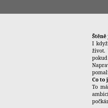
Štěně
I když
život.
pokud 
Naprav
pomalu
Co to 
To má 
ambicí
počkám