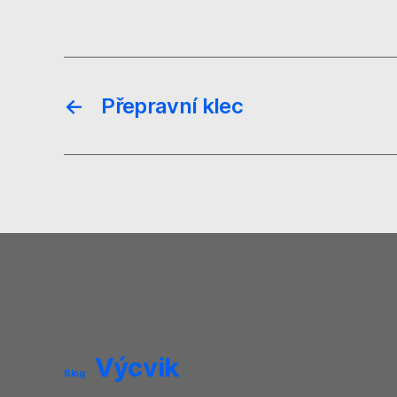
←
Přepravní klec
Výcvik
Blog