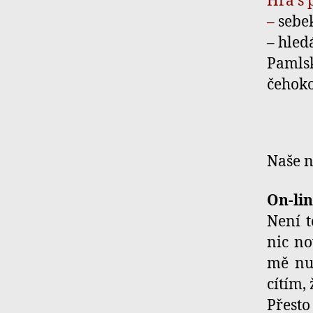
Hra s 
–
sebe
– hled
Pamlsk
čehoko
Naše n
On-lin
Není t
nic no
mě nud
cítím,
Přesto