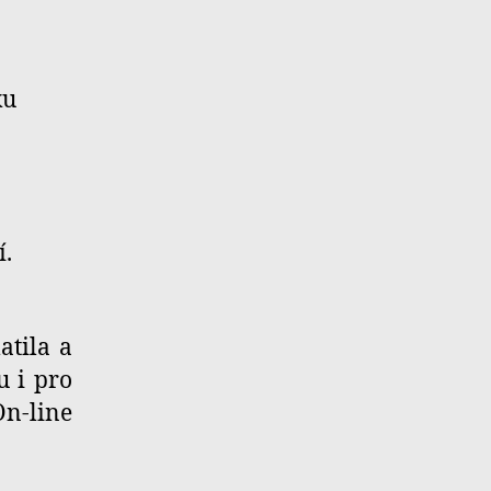
ku
í.
atila a
u i pro
On-line